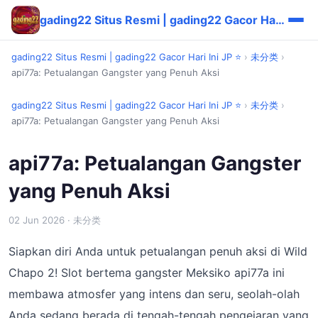
gading22 Situs Resmi | gading22 Gacor Hari Ini JP ⭐
gading22 Situs Resmi | gading22 Gacor Hari Ini JP ⭐
›
未分类
›
api77a: Petualangan Gangster yang Penuh Aksi
gading22 Situs Resmi | gading22 Gacor Hari Ini JP ⭐
›
未分类
›
api77a: Petualangan Gangster yang Penuh Aksi
api77a: Petualangan Gangster
yang Penuh Aksi
02 Jun 2026
· 未分类
Siapkan diri Anda untuk petualangan penuh aksi di Wild
Chapo 2! Slot bertema gangster Meksiko api77a ini
membawa atmosfer yang intens dan seru, seolah-olah
Anda sedang berada di tengah-tengah pengejaran yang