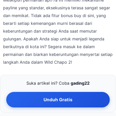
Meskipun permainan api77a ini memiliki mekanisme
payline yang standar, eksekusinya terasa sangat segar
dan memikat. Tidak ada fitur bonus buy di sini, yang
berarti setiap kemenangan murni berasal dari
keberuntungan dan strategi Anda saat memutar
gulungan. Apakah Anda siap untuk menjadi legenda
berikutnya di kota ini? Segera masuk ke dalam
permainan dan biarkan keberuntungan menyertai setiap
langkah Anda dalam Wild Chapo 2!
Suka artikel ini? Coba
gading22
Unduh Gratis