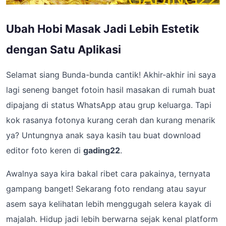
Ubah Hobi Masak Jadi Lebih Estetik
dengan Satu Aplikasi
Selamat siang Bunda-bunda cantik! Akhir-akhir ini saya
lagi seneng banget fotoin hasil masakan di rumah buat
dipajang di status WhatsApp atau grup keluarga. Tapi
kok rasanya fotonya kurang cerah dan kurang menarik
ya? Untungnya anak saya kasih tau buat download
editor foto keren di
gading22
.
Awalnya saya kira bakal ribet cara pakainya, ternyata
gampang banget! Sekarang foto rendang atau sayur
asem saya kelihatan lebih menggugah selera kayak di
majalah. Hidup jadi lebih berwarna sejak kenal platform